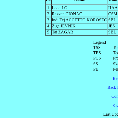
1
Leon LO
HAA
2
Razvan CIONAC
CSM
3
Indi Tej ACCETTO KOROSEC
SBL
4
Ziga JEVNIK
JES
5
Tai ZAGAR
SBL
Legend
TSS
To
TES
Te
PCS
Pr
SS
Ska
PE
Pe
Ba
Back
Cont
Cre
Last Upd