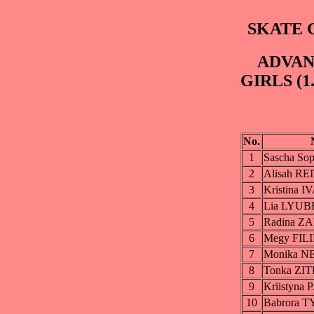
SKATE C
ADVAN
GIRLS (1.7
No.
1
Sascha S
2
Alisah R
3
Kristina 
4
Lia LYU
5
Radina Z
6
Megy FIL
7
Monika 
8
Tonka ZI
9
Kriistyn
10
Babrora 