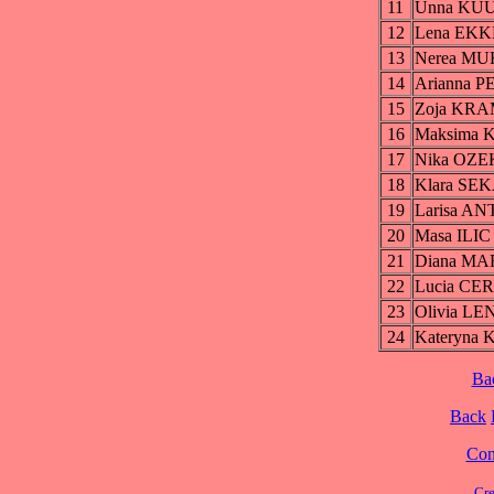
11
Unna KU
12
Lena EK
13
Nerea MU
14
Arianna 
15
Zoja KR
16
Maksima 
17
Nika OZE
18
Klara SE
19
Larisa A
20
Masa ILIC
21
Diana M
22
Lucia C
23
Olivia L
24
Kateryn
Ba
Back
Cont
Cre